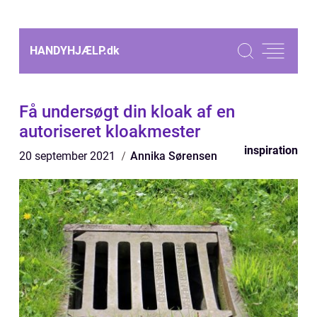
HANDYHJÆLP.
dk
Få undersøgt din kloak af en
autoriseret kloakmester
inspiration
20 september 2021
Annika Sørensen