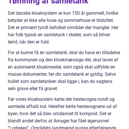
Tømning af samletank
Det danske kloaksystem er kun 150 år gammelt, hvilke
betyder at ikke alle huse og sommerhuse er tilsluttet.
Det er primært tyndt befolket områder der mangler. Her
har folk typisk en samletank i stedet, som så bliver
tømt, når den er fuld.
For at kunne få en samletank, skal du have en tilladelse
fra kommunen og den kloakmæssige del, skal laves af
en autoriseret kloakmester, som også skal udfylde en
masse dokumenter, før din samletank er gyldig. Selve
hullet som samletanken skal ligge i, kan du sagtens
selv grave eller få gravet.
Før vores kloaksystem kørte der hestevogne rundt og
samlede affald ind. Herefter kørte hestevognene ud af
byen, hvor det så blev omdannet til kompost. Det er
blandt andet derfor, at Amager har fået øgenavnet
“Lorteøen”. Områdets landmænd kunne efterfølgende