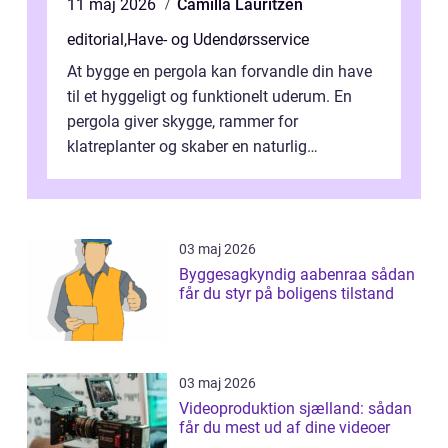
11 maj 2026
Camilla Lauritzen
editorial
,
Have- og Udendørsservice
At bygge en pergola kan forvandle din have
til et hyggeligt og funktionelt uderum. En
pergola giver skygge, rammer for
klatreplanter og skaber en naturlig
samlingsplads til venner og familie. Selvom
d...
03 maj 2026
Byggesagkyndig aabenraa sådan
får du styr på boligens tilstand
03 maj 2026
Videoproduktion sjælland: sådan
får du mest ud af dine videoer