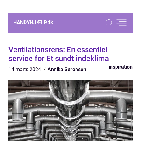
HANDYHJÆLP.
dk
Ventilationsrens: En essentiel
service for Et sundt indeklima
inspiration
14 marts 2024
Annika Sørensen