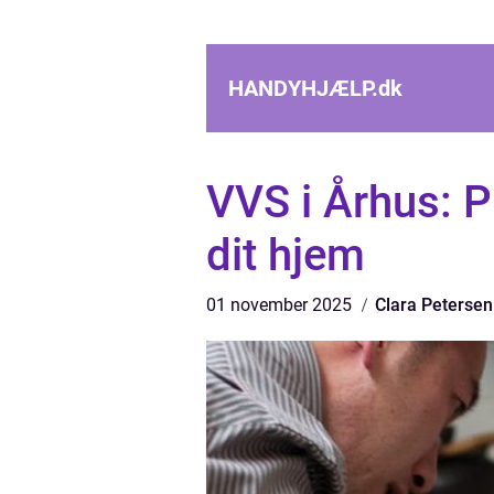
HANDYHJÆLP.
dk
VVS i Århus: Pr
dit hjem
01 november 2025
Clara Petersen