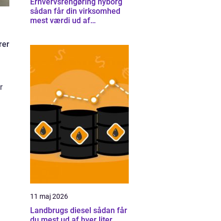
Erhvervsrengøring nyborg
sådan får din virksomhed
mest værdi ud af
rengøringen
rer
r
11 maj 2026
Landbrugs diesel sådan får
du mest ud af hver liter