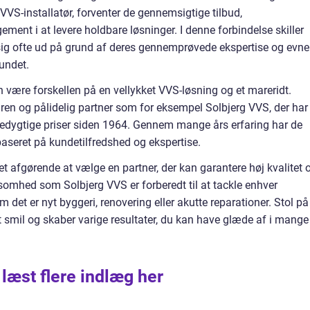
VS-installatør, forventer de gennemsigtige tilbud,
nt i at levere holdbare løsninger. I denne forbindelse skiller
ig ofte ud på grund af deres gennemprøvede ekspertise og evne 
undet.
n være forskellen på en vellykket VVS-løsning og et mareridt.
aren og pålidelig partner som for eksempel Solbjerg VVS, der har
ncedygtige priser siden 1964. Gennem mange års erfaring har de
aseret på kundetilfredshed og ekspertise.
et afgørende at vælge en partner, der kan garantere høj kvalitet 
rksomhed som Solbjerg VVS er forberedt til at tackle enhver
 det er nyt byggeri, renovering eller akutte reparationer. Stol på
et smil og skaber varige resultater, du kan have glæde af i mange
 læst flere indlæg her