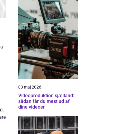
ra
03 maj 2026
Videoproduktion sjælland:
sådan får du mest ud af
dine videoer
g,
ære