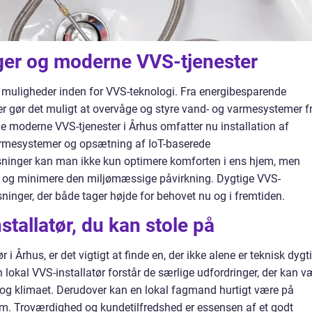
ger og moderne VVS-tjenester
 muligheder inden for VVS-teknologi. Fra energibesparende
er gør det muligt at overvåge og styre vand- og varmesystemer f
e moderne VVS-tjenester i Århus omfatter nu installation af
varmesystemer og opsætning af IoT-baserede
ninger kan man ikke kun optimere komforten i ens hjem, men
 og minimere den miljømæssige påvirkning. Dygtige VVS-
 løsninger, der både tager højde for behovet nu og i fremtiden.
tallatør, du kan stole på
 Århus, er det vigtigt at finde en, der ikke alene er teknisk dygti
 lokal VVS-installatør forstår de særlige udfordringer, der kan v
og klimaet. Derudover kan en lokal fagmand hurtigt være på
lem. Troværdighed og kundetilfredshed er essensen af et godt