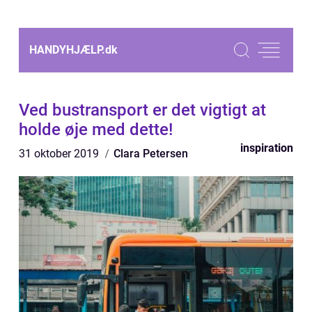
HANDYHJÆLP.
dk
Ved bustransport er det vigtigt at
holde øje med dette!
inspiration
31 oktober 2019
Clara Petersen