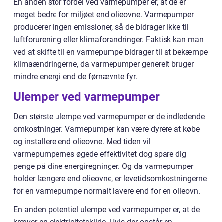
En anden stor fordel ved varmepumper er, at de er
meget bedre for miljøet end olieovne. Varmepumper
producerer ingen emissioner, så de bidrager ikke til
luftforurening eller klimaforandringer. Faktisk kan man
ved at skifte til en varmepumpe bidrager til at bekæmpe
klimaændringerne, da varmepumper generelt bruger
mindre energi end de førnævnte fyr.
Ulemper ved varmepumper
Den største ulempe ved varmepumper er de indledende
omkostninger. Varmepumper kan være dyrere at købe
og installere end olieovne. Med tiden vil
varmepumpernes øgede effektivitet dog spare dig
penge på dine energiregninger. Og da varmepumper
holder længere end olieovne, er levetidsomkostningerne
for en varmepumpe normalt lavere end for en olieovn.
En anden potentiel ulempe ved varmepumper er, at de
kræver en elektricitetskilde. Hvis der opstår en