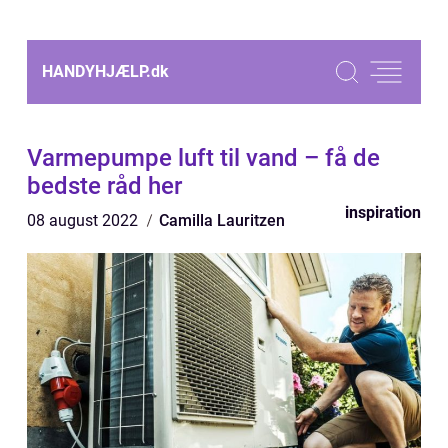
HANDYHJÆLP.
dk
Varmepumpe luft til vand – få de
bedste råd her
inspiration
08 august 2022
Camilla Lauritzen