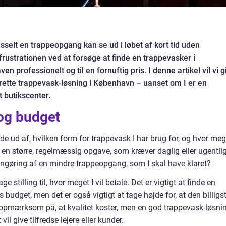
usselt en trappeopgang kan se ud i løbet af kort tid uden
frustrationen ved at forsøge at finde en trappevasker i
 professionelt og til en fornuftig pris. I denne artikel vil vi g
en rette trappevask-løsning i København – uanset om I er en
t butikscenter.
 og budget
nde ud af, hvilken form for trappevask I har brug for, og hvor meg
t en større, regelmæssig opgave, som kræver daglig eller ugentli
 rengøring af en mindre trappeopgang, som I skal have klaret?
ge stilling til, hvor meget I vil betale. Det er vigtigt at finde en
s budget, men det er også vigtigt at tage højde for, at den billigs
r opmærksom på, at kvalitet koster, men en god trappevask-løsni
l give tilfredse lejere eller kunder.