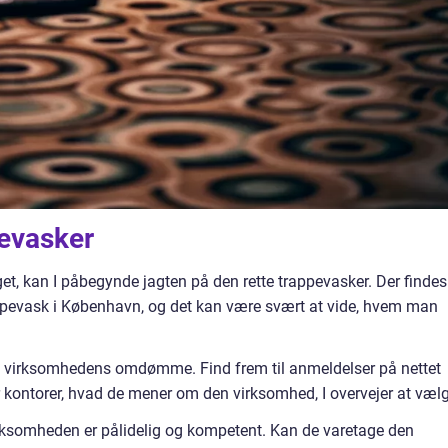
pevasker
get, kan I påbegynde jagten på den rette trappevasker. Der findes
appevask i København, og det kan være svært at vide, hvem man
øge virksomhedens omdømme. Find frem til anmeldelser på nettet
er kontorer, hvad de mener om den virksomhed, I overvejer at væl
virksomheden er pålidelig og kompetent. Kan de varetage den