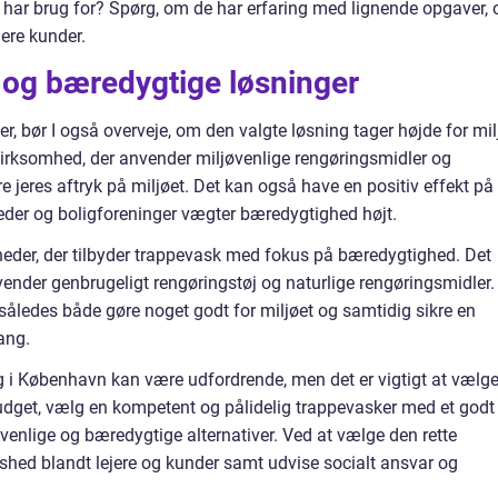
I har brug for? Spørg, om de har erfaring med lignende opgaver, 
gere kunder.
e og bæredygtige løsninger
r, bør I også overveje, om den valgte løsning tager højde for mil
irksomhed, der anvender miljøvenlige rengøringsmidler og
e jeres aftryk på miljøet. Det kan også have en positiv effekt på
heder og boligforeninger vægter bæredygtighed højt.
heder, der tilbyder trappevask med fokus på bæredygtighed. Det
vender genbrugeligt rengøringstøj og naturlige rengøringsmidler.
således både gøre noget godt for miljøet og samtidig sikre en
ang.
g i København kan være udfordrende, men det er vigtigt at vælg
dget, vælg en kompetent og pålidelig trappevasker med et godt
nlige og bæredygtige alternativer. Ved at vælge den rette
dshed blandt lejere og kunder samt udvise socialt ansvar og