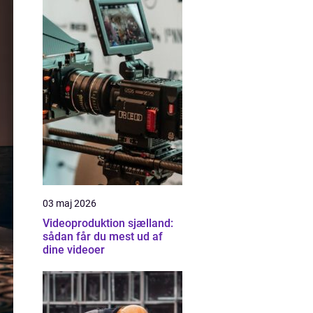
03 maj 2026
Videoproduktion sjælland:
sådan får du mest ud af
dine videoer