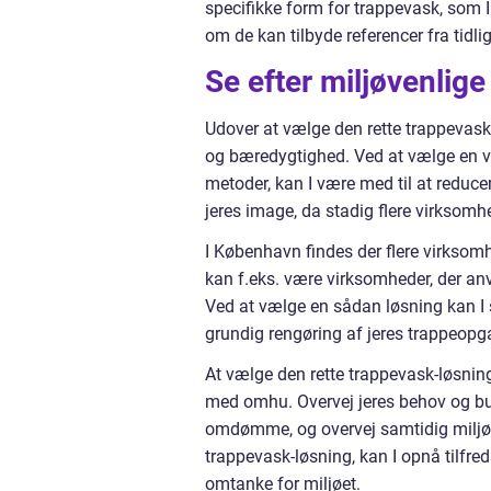
specifikke form for trappevask, som 
om de kan tilbyde referencer fra tidli
Se efter miljøvenlig
Udover at vælge den rette trappevaske
og bæredygtighed. Ved at vælge en v
metoder, kan I være med til at reducer
jeres image, da stadig flere virksom
I København findes der flere virksom
kan f.eks. være virksomheder, der an
Ved at vælge en sådan løsning kan I 
grundig rengøring af jeres trappeopg
At vælge den rette trappevask-løsnin
med omhu. Overvej jeres behov og bu
omdømme, og overvej samtidig miljøve
trappevask-løsning, kan I opnå tilfre
omtanke for miljøet.