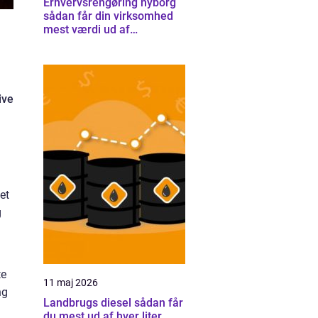
Erhvervsrengøring nyborg
sådan får din virksomhed
mest værdi ud af
rengøringen
ive
et
g
te
11 maj 2026
ng
Landbrugs diesel sådan får
du mest ud af hver liter