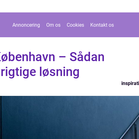
Annoncering
Om os
Cookies
Kontakt os
København – Sådan
rigtige løsning
inspirat