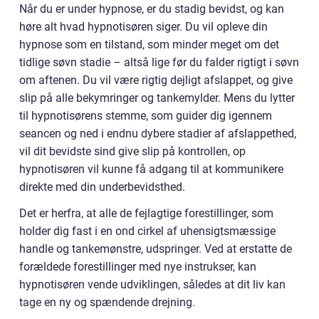
Når du er under hypnose, er du stadig bevidst, og kan
høre alt hvad hypnotisøren siger. Du vil opleve din
hypnose som en tilstand, som minder meget om det
tidlige søvn stadie – altså lige før du falder rigtigt i søvn
om aftenen. Du vil være rigtig dejligt afslappet, og give
slip på alle bekymringer og tankemylder. Mens du lytter
til hypnotisørens stemme, som guider dig igennem
seancen og ned i endnu dybere stadier af afslappethed,
vil dit bevidste sind give slip på kontrollen, op
hypnotisøren vil kunne få adgang til at kommunikere
direkte med din underbevidsthed.
Det er herfra, at alle de fejlagtige forestillinger, som
holder dig fast i en ond cirkel af uhensigtsmæssige
handle og tankemønstre, udspringer. Ved at erstatte de
forældede forestillinger med nye instrukser, kan
hypnotisøren vende udviklingen, således at dit liv kan
tage en ny og spændende drejning.