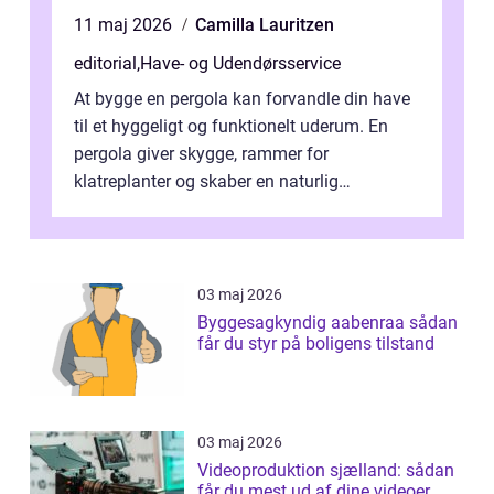
11 maj 2026
Camilla Lauritzen
editorial
,
Have- og Udendørsservice
At bygge en pergola kan forvandle din have
til et hyggeligt og funktionelt uderum. En
pergola giver skygge, rammer for
klatreplanter og skaber en naturlig
samlingsplads til venner og familie. Selvom
d...
03 maj 2026
Byggesagkyndig aabenraa sådan
får du styr på boligens tilstand
03 maj 2026
Videoproduktion sjælland: sådan
får du mest ud af dine videoer