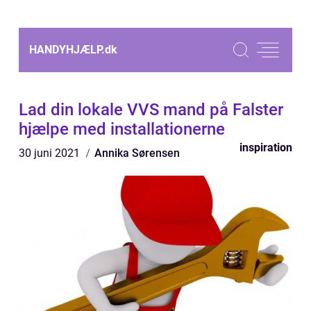
HANDYHJÆLP.
dk
Lad din lokale VVS mand på Falster
hjælpe med installationerne
inspiration
30 juni 2021
Annika Sørensen