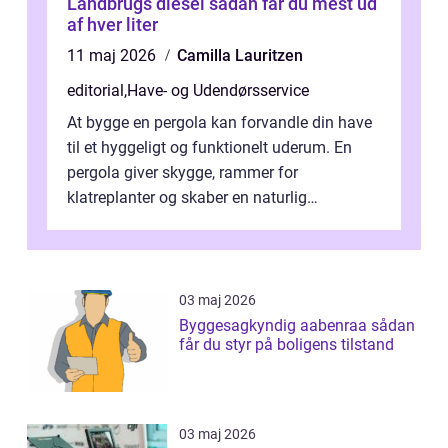
Landbrugs diesel sådan får du mest ud
af hver liter
11 maj 2026
Camilla Lauritzen
editorial
,
Have- og Udendørsservice
At bygge en pergola kan forvandle din have
til et hyggeligt og funktionelt uderum. En
pergola giver skygge, rammer for
klatreplanter og skaber en naturlig
samlingsplads til venner og familie. Selvom
d...
03 maj 2026
Byggesagkyndig aabenraa sådan
får du styr på boligens tilstand
03 maj 2026