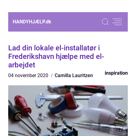
HANDYHJÆLP.
dk
Lad din lokale el-installatør i
Frederikshavn hjælpe med el-
arbejdet
inspiration
04 november 2020
Camilla Lauritzen