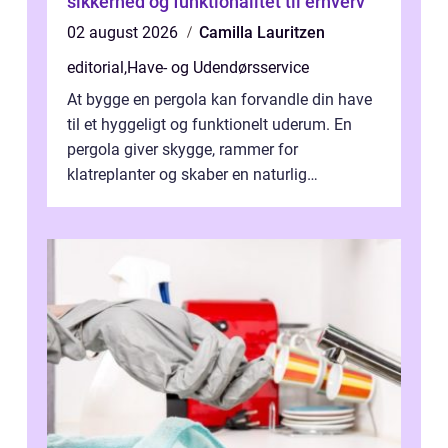
sikkerhed og funktionalitet til erhverv
02 august 2026
Camilla Lauritzen
editorial
,
Have- og Udendørsservice
At bygge en pergola kan forvandle din have
til et hyggeligt og funktionelt uderum. En
pergola giver skygge, rammer for
klatreplanter og skaber en naturlig
samlingsplads til venner og familie. Selvom
d...