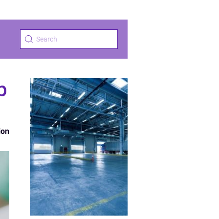
p
ion