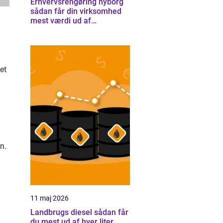
Erhvervsrengøring nyborg
sådan får din virksomhed
mest værdi ud af
rengøringen
et
n.
11 maj 2026
Landbrugs diesel sådan får
du mest ud af hver liter