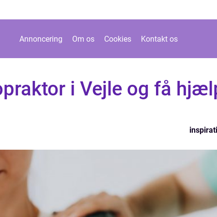
Annoncering
Om os
Cookies
Kontakt os
praktor i Vejle og få hjæl
inspirat