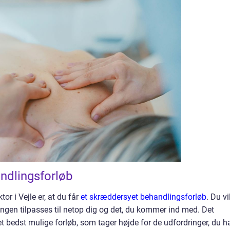
ndlingsforløb
or i Vejle er, at du får
et skræddersyet behandlingsforløb
. Du vi
ngen tilpasses til netop dig og det, du kommer ind med. Det
et bedst mulige forløb, som tager højde for de udfordringer, du ha