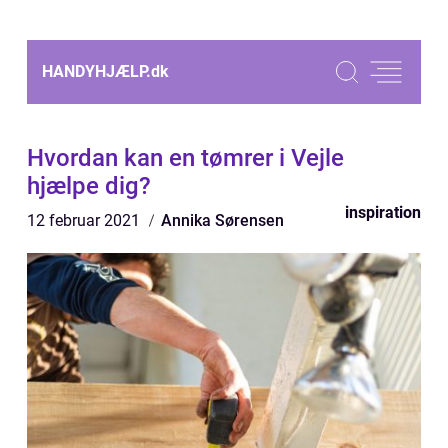
HANDYHJÆLP.
dk
Hvordan kan en tømrer i Vejle
hjælpe dig?
inspiration
12 februar 2021
Annika Sørensen