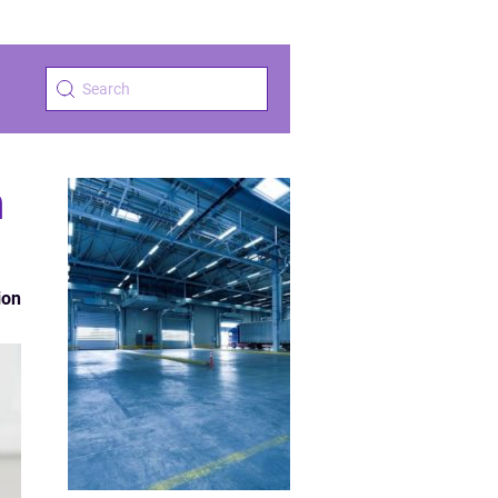
n
ion