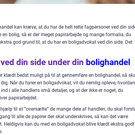
del kan kræve, at du har de helt rette fagpersoner ved din sid
e en bolig, så er der meget papirarbejde og mange formalia, du
ekstra god grund til, at du har en boligadvokat ved din side. Det
ved din side under din
bolighandel
 er klædt bedst muligt på til at gennemføre en bolighandel, så sk
 dig. Når du hyrer en boligadvokat, vil du nemlig opleve, hvordan
nd i alle handlens små detaljer, og at der ikke er noget, du
iver papirarbejdet.
jælp til at “oversætte” de mange dele af handlen, du skal forst
ang til alle de papirer der skal underskrives, så kan det være
vet. Heldigvis kan du med en boligadvokat blive klædt ekstra godt
de.