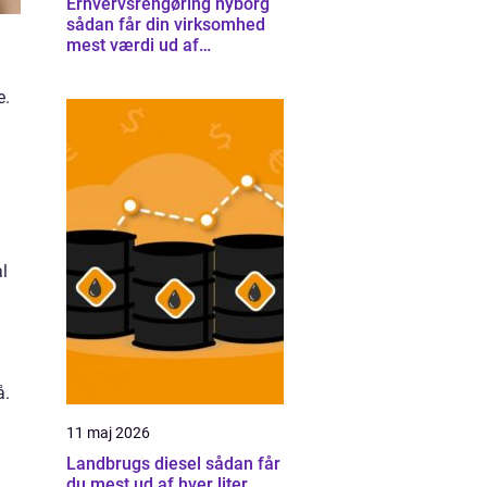
Erhvervsrengøring nyborg
sådan får din virksomhed
mest værdi ud af
rengøringen
e.
al
å.
11 maj 2026
Landbrugs diesel sådan får
du mest ud af hver liter