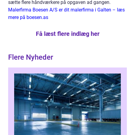
sætte flere håndværkere på opgaven ad gangen.
Malerfirma Boesen A/S er dit malerfirma i Galten – læs
mere på boesen.as
Få læst flere indlæg her
Flere Nyheder