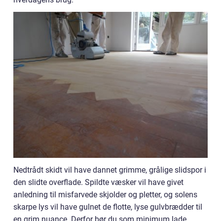
Nedtrådt skidt vil have dannet grimme, grålige slidspor i
den slidte overflade. Spildte væsker vil have givet
anledning til misfarvede skjolder og pletter, og solens
skarpe lys vil have gulnet de flotte, lyse gulvbrædder til
en grim nuance. Derfor bør du som minimum lade