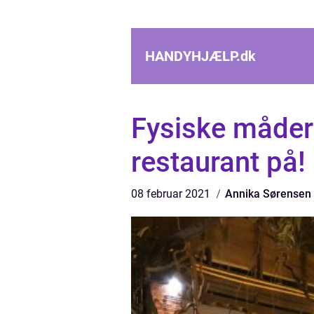
HANDYHJÆLP.
dk
Fysiske måder 
restaurant på!
08 februar 2021
Annika Sørensen