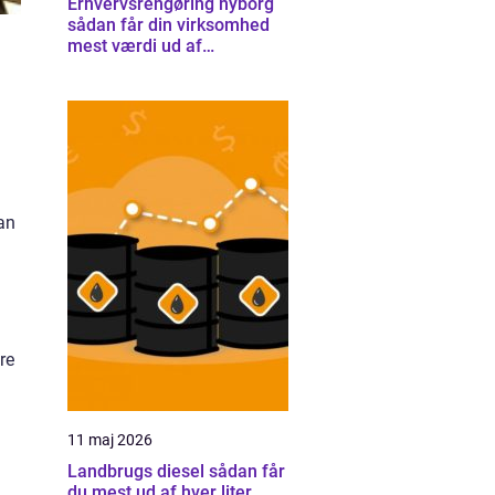
Erhvervsrengøring nyborg
sådan får din virksomhed
mest værdi ud af
rengøringen
man
re
11 maj 2026
Landbrugs diesel sådan får
du mest ud af hver liter