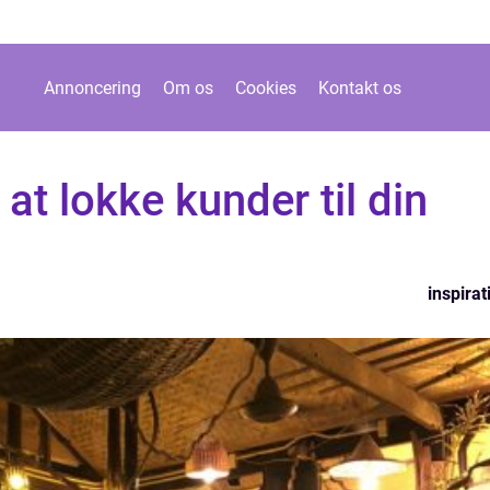
Annoncering
Om os
Cookies
Kontakt os
at lokke kunder til din
inspirat