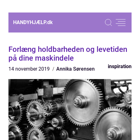
HANDYHJÆLP.
dk
Forlæng holdbarheden og levetiden
på dine maskindele
inspiration
14 november 2019
Annika Sørensen