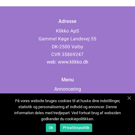
Adresse
web:
www.klikko.dk
Menu
Annoncering
Om os
På vores website bruges cookies til at huske dine indstillinger,
Cookies
statistik og personalisering af indhold og annoncer. Denne
information deles med tredjepart. Ved fortsat brug af websiden
Kontakt os
godkender du cookiepolitikken.
Sitemap
Ok
Privatlivspolitik