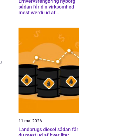
Erhvervsrengøring nyborg
sådan får din virksomhed
mest værdi ud af
rengøringen
u
11 maj 2026
Landbrugs diesel sådan får
du mest ud af hver liter