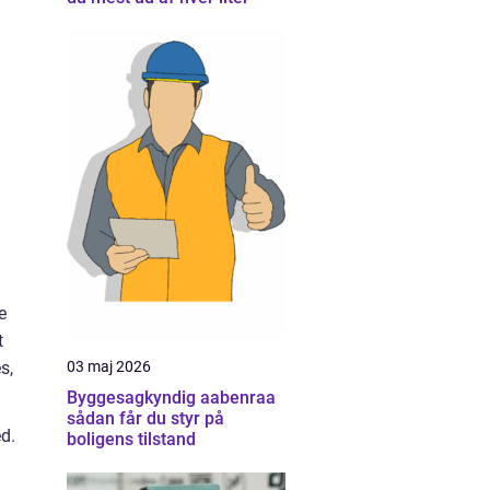
e
t
03 maj 2026
s,
Byggesagkyndig aabenraa
sådan får du styr på
d.
boligens tilstand