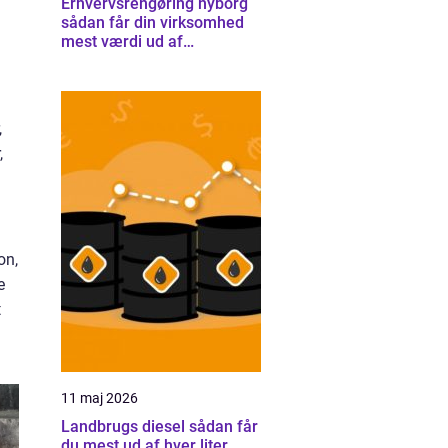
Erhvervsrengøring nyborg
sådan får din virksomhed
mest værdi ud af
rengøringen
,
,
on,
e
t
11 maj 2026
Landbrugs diesel sådan får
du mest ud af hver liter