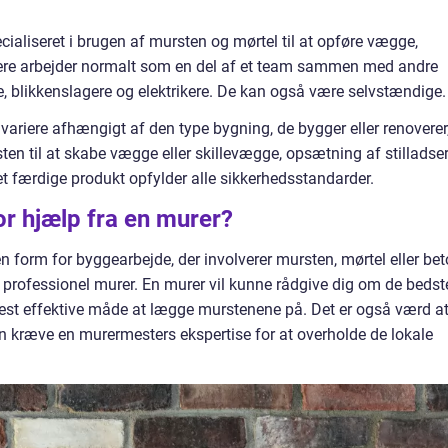
cialiseret i brugen af mursten og mørtel til at opføre vægge,
rere arbejder normalt som en del af et team sammen med andre
, blikkenslagere og elektrikere. De kan også være selvstændige.
variere afhængigt af den type bygning, de bygger eller renoverer
n til at skabe vægge eller skillevægge, opsætning af stilladser
det færdige produkt opfylder alle sikkerhedsstandarder.
or hjælp fra en murer?
 form for byggearbejde, der involverer mursten, mørtel eller bet
en professionel murer. En murer vil kunne rådgive dig om de bedst
 mest effektive måde at lægge murstenene på. Det er også værd a
 kræve en murermesters ekspertise for at overholde de lokale