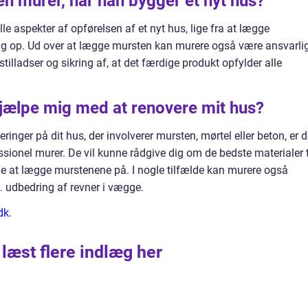
en murer, når han bygger et nyt hus?
lle aspekter af opførelsen af et nyt hus, lige fra at lægge
ag op. Ud over at lægge mursten kan murere også være ansvarli
tilladser og sikring af, at det færdige produkt opfylder alle
jælpe mig med at renovere mit hus?
inger på dit hus, der involverer mursten, mørtel eller beton, er d
ssionel murer. De vil kunne rådgive dig om de bedste materialer t
de at lægge murstenene på. I nogle tilfælde kan murere også
. udbedring af revner i vægge.
dk
.
 læst flere indlæg her