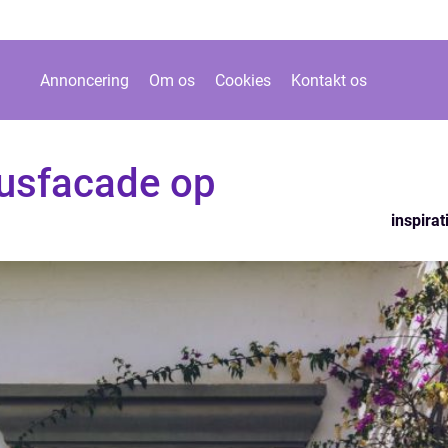
Annoncering
Om os
Cookies
Kontakt os
husfacade op
inspirat