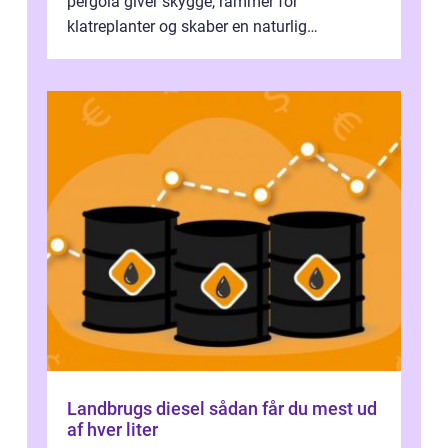
pergola giver skygge, rammer for
klatreplanter og skaber en naturlig
samlingsplads til venner og familie. Selvom
d...
Landbrugs diesel sådan får du mest ud
af hver liter