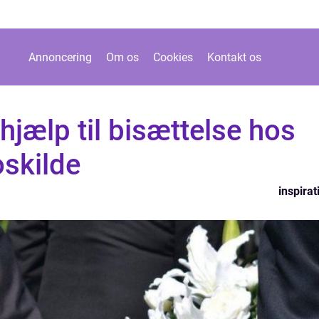
Annoncering
Om os
Cookies
Kontakt os
hjælp til bisættelse hos
skilde
inspirat