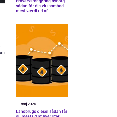
Erhvervsrengøring nyborg
sådan får din virksomhed
mest værdi ud af
rengøringen
–
som
11 maj 2026
Landbrugs diesel sådan får
du mest ud af hver liter