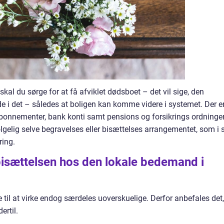
al du sørge for at få afviklet dødsboet – det vil sige, den
e i det – således at boligen kan komme videre i systemet. Der e
bonnementer, bank konti samt pensions og forsikrings ordninger
lgelig selve begravelses eller bisættelses arrangementet, som i 
ring.
 bisættelsen hos den lokale bedemand i
til at virke endog særdeles uoverskuelige. Derfor anbefales det,
ertil.