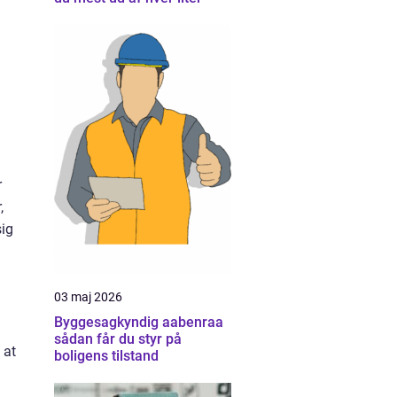
r
,
sig
03 maj 2026
Byggesagkyndig aabenraa
sådan får du styr på
 at
boligens tilstand