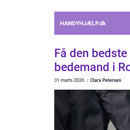
HANDYHJÆLP.
dk
Få den bedste 
bedemand i Ro
31 marts 2020
Clara Petersen