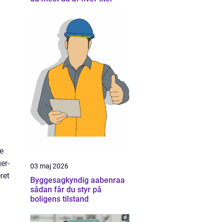
e
er-
03 maj 2026
ret
Byggesagkyndig aabenraa
sådan får du styr på
boligens tilstand