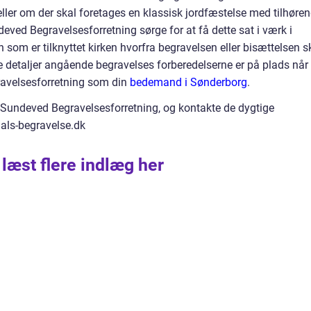
eller om der skal foretages en klassisk jordfæstelse med tilhøre
eved Begravelsesforretning sørge for at få dette sat i værk i
om er tilknyttet kirken hvorfra begravelsen eller bisættelsen s
le detaljer angående begravelses forberedelserne er på plads når
ravelsesforretning som din
bedemand i Sønderborg
.
Sundeved Begravelsesforretning, og kontakte de dygtige
als-begravelse.dk
 læst flere indlæg her