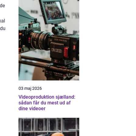
nde
kal
 du
03 maj 2026
Videoproduktion sjælland:
sådan får du mest ud af
dine videoer