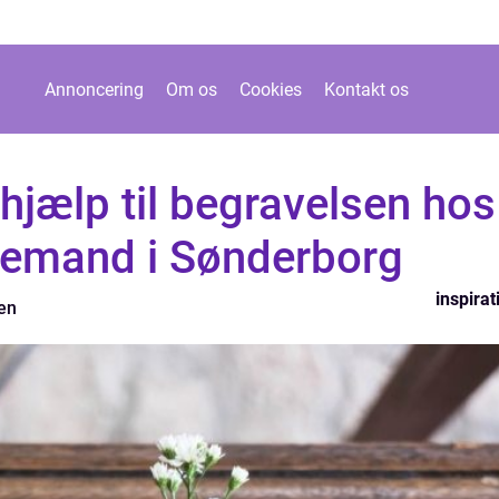
Annoncering
Om os
Cookies
Kontakt os
hjælp til begravelsen hos
demand i Sønderborg
inspirat
en