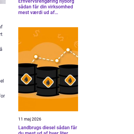
Erhvervsrengøring nyborg
sådan får din virksomhed
mest værdi ud af
rengøringen
af
rt
få
el
for
11 maj 2026
Landbrugs diesel sådan får
du mest ud af hver liter