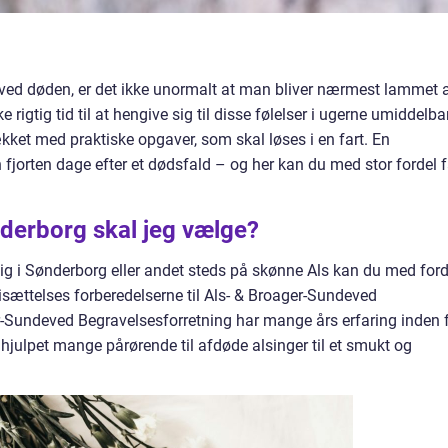
ved døden, er det ikke unormalt at man bliver nærmest lammet 
 rigtig tid til at hengive sig til disse følelser i ugerne umiddelba
kket med praktiske opgaver, som skal løses i en fart. En
n fjorten dage efter et dødsfald – og her kan du med stor fordel 
derborg skal jeg vælge?
ig i Sønderborg eller andet steds på skønne Als kan du med ford
isættelses forberedelserne til Als- & Broager-Sundeved
r-Sundeved Begravelsesforretning har mange års erfaring inden 
julpet mange pårørende til afdøde alsinger til et smukt og