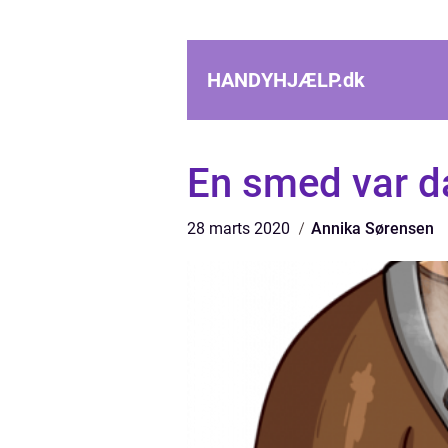
HANDYHJÆLP.
dk
En smed var da
28 marts 2020
Annika Sørensen