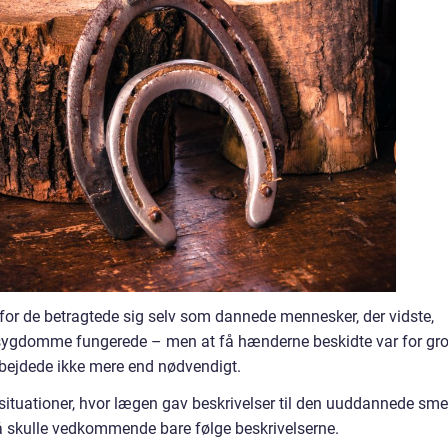
 for de betragtede sig selv som dannede mennesker, der vidste,
gdomme fungerede – men at få hænderne beskidte var for gro
rbejdede ikke mere end nødvendigt.
situationer, hvor lægen gav beskrivelser til den uuddannede sme
så skulle vedkommende bare følge beskrivelserne.