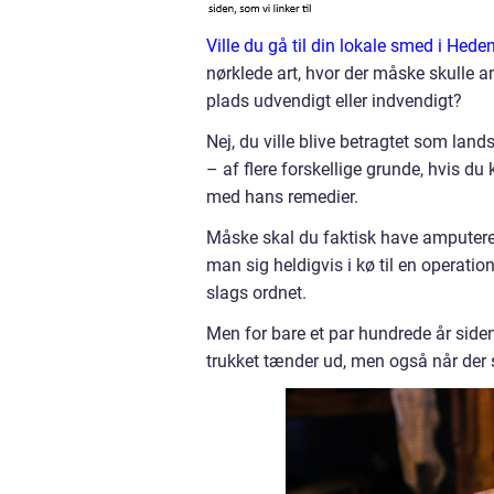
Ville du gå til din lokale smed i Hede
nørklede art, hvor der måske skulle a
plads udvendigt eller indvendigt?
Nej, du ville blive betragtet som land
– af flere forskellige grunde, hvis d
med hans remedier.
Måske skal du faktisk have amputeret
man sig heldigvis i kø til en operatio
slags ordnet.
Men for bare et par hundrede år side
trukket tænder ud, men også når der 