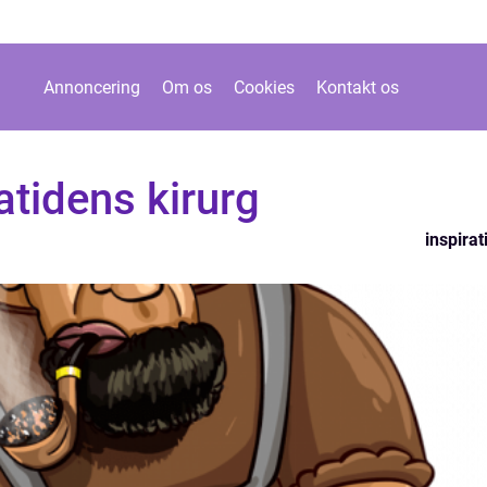
Annoncering
Om os
Cookies
Kontakt os
tidens kirurg
inspirat