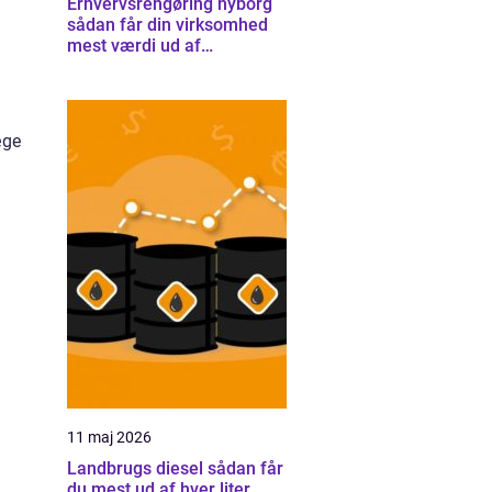
Erhvervsrengøring nyborg
sådan får din virksomhed
mest værdi ud af
rengøringen
å
æge
11 maj 2026
Landbrugs diesel sådan får
du mest ud af hver liter