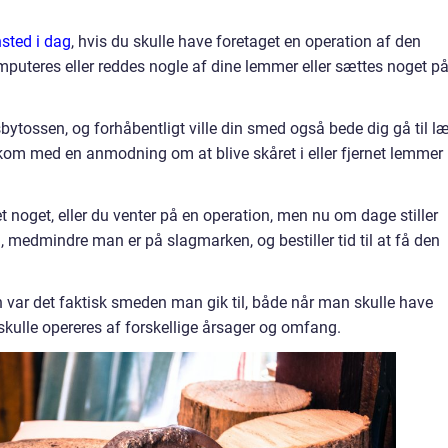
nsted i dag
, hvis du skulle have foretaget en operation af den
mputeres eller reddes nogle af dine lemmer eller sættes noget p
sbytossen, og forhåbentligt ville din smed også bede dig gå til l
u kom med en anmodning om at blive skåret i eller fjernet lemmer
 noget, eller du venter på en operation, men nu om dage stiller
n, medmindre man er på slagmarken, og bestiller tid til at få den
n var det faktisk smeden man gik til, både når man skulle have
skulle opereres af forskellige årsager og omfang.