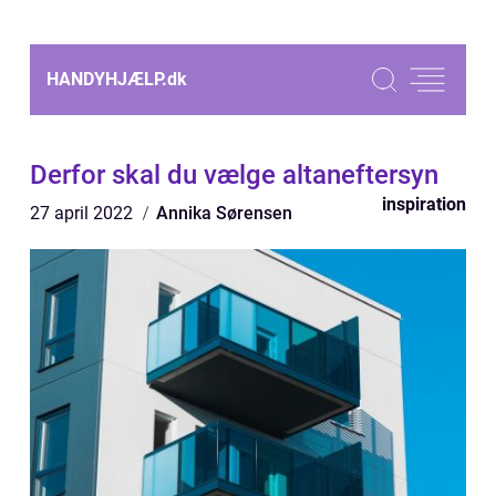
HANDYHJÆLP.
dk
Derfor skal du vælge altaneftersyn
inspiration
27 april 2022
Annika Sørensen