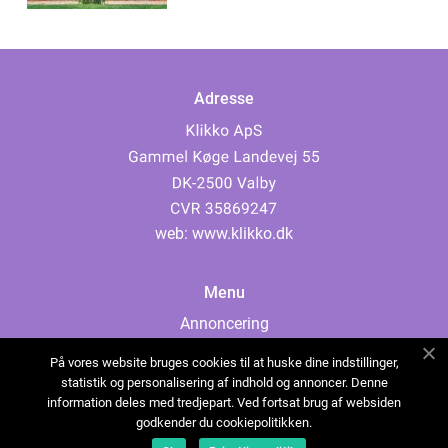
Adresse
web:
www.klikko.dk
Menu
Annoncering
Om os
På vores website bruges cookies til at huske dine indstillinger,
Cookies
statistik og personalisering af indhold og annoncer. Denne
information deles med tredjepart. Ved fortsat brug af websiden
Kontakt os
godkender du cookiepolitikken.
Sitemap