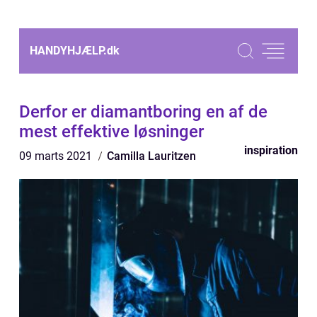
HANDYHJÆLP.
dk
Derfor er diamantboring en af de
mest effektive løsninger
inspiration
09 marts 2021
Camilla Lauritzen