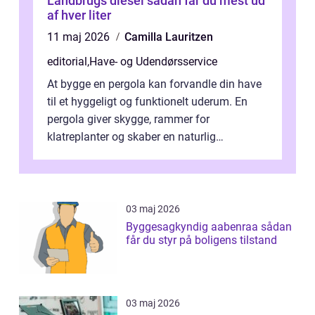
Landbrugs diesel sådan får du mest ud
af hver liter
11 maj 2026
Camilla Lauritzen
editorial
,
Have- og Udendørsservice
At bygge en pergola kan forvandle din have
til et hyggeligt og funktionelt uderum. En
pergola giver skygge, rammer for
klatreplanter og skaber en naturlig
samlingsplads til venner og familie. Selvom
d...
03 maj 2026
Byggesagkyndig aabenraa sådan
får du styr på boligens tilstand
03 maj 2026