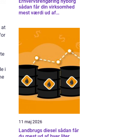
Erhvervsrengøring nyborg
sådan får din virksomhed
mest værdi ud af
rengøringen
 at
for
rte
e i
ne
11 maj 2026
Landbrugs diesel sådan får
du mest ud af hver liter