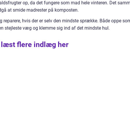
faldsfrugter op, da det fungere som mad hele vinteren. Det sam
dgå at smide madrester på komposten.
reparere, hvis der er selv den mindste sprække. Både oppe so
den stejleste væg og klemme sig ind af det mindste hul.
 læst flere indlæg her