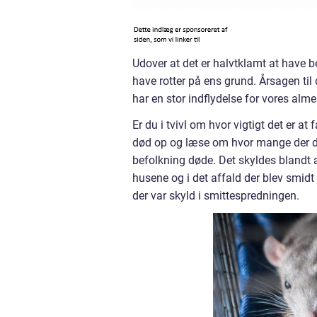
Udover at det er halvtklamt at have b
have rotter på ens grund. Årsagen til 
har en stor indflydelse for vores al
Er du i tvivl om hvor vigtigt det er a
død op og læse om hvor mange der dø
befolkning døde. Det skyldes blandt an
husene og i det affald der blev smidt
der var skyld i smittespredningen.