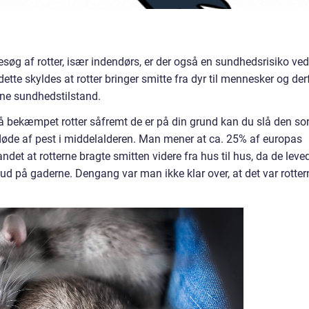
esøg af rotter, især indendørs, er der også en sundhedsrisiko ved
dette skyldes at rotter bringer smitte fra dyr til mennesker og der
mene sundhedstilstand.
t få bekæmpet rotter såfremt de er på din grund kan du slå den so
de af pest i middelalderen. Man mener at ca. 25% af europas
det at rotterne bragte smitten videre fra hus til hus, da de leved
 ud på gaderne. Dengang var man ikke klar over, at det var rotter