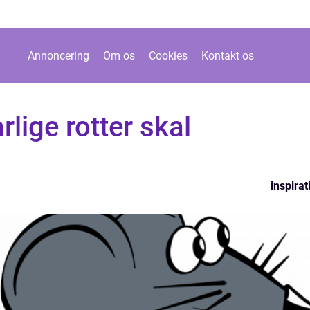
Annoncering
Om os
Cookies
Kontakt os
lige rotter skal
inspirat