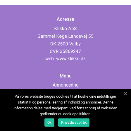
Adresse
web:
www.klikko.dk
Menu
Annoncering
Om os
På vores website bruges cookies til at huske dine indstillinger,
Cookies
statistik og personalisering af indhold og annoncer. Denne
information deles med tredjepart. Ved fortsat brug af websiden
Kontakt os
godkender du cookiepolitikken.
Sitemap
Ok
Privatlivspolitik