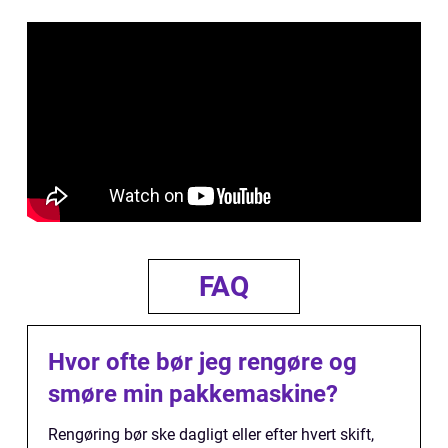
FAQ
Hvor ofte bør jeg rengøre og
smøre min pakkemaskine?
Rengøring bør ske dagligt eller efter hvert skift,