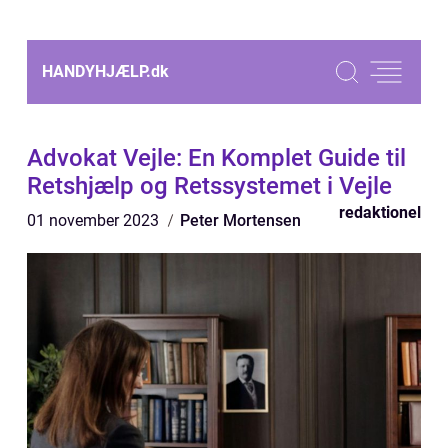
HANDYHJÆLP.
dk
Advokat Vejle: En Komplet Guide til
Retshjælp og Retssystemet i Vejle
redaktionel
01 november 2023
Peter Mortensen