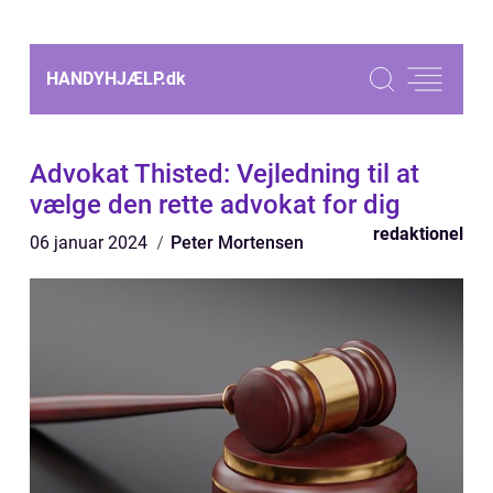
HANDYHJÆLP.
dk
Advokat Thisted: Vejledning til at
vælge den rette advokat for dig
redaktionel
06 januar 2024
Peter Mortensen