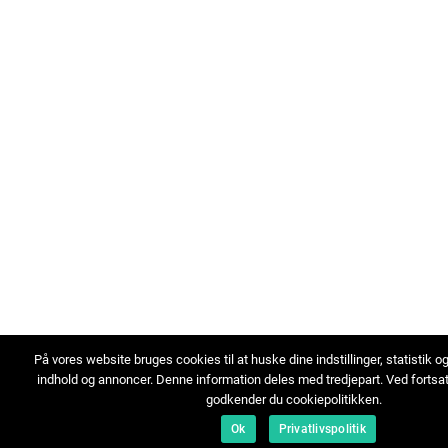
På vores website bruges cookies til at huske dine indstillinger, statistik o
indhold og annoncer. Denne information deles med tredjepart. Ved fortsa
godkender du cookiepolitikken.
Ok
Privatlivspolitik