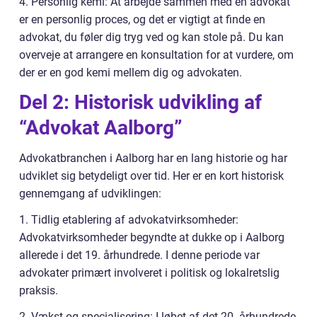
4. Personlig kemi: At arbejde sammen med en advokat
er en personlig proces, og det er vigtigt at finde en
advokat, du føler dig tryg ved og kan stole på. Du kan
overveje at arrangere en konsultation for at vurdere, om
der er en god kemi mellem dig og advokaten.
Del 2: Historisk udvikling af
“Advokat Aalborg”
Advokatbranchen i Aalborg har en lang historie og har
udviklet sig betydeligt over tid. Her er en kort historisk
gennemgang af udviklingen:
1. Tidlig etablering af advokatvirksomheder:
Advokatvirksomheder begyndte at dukke op i Aalborg
allerede i det 19. århundrede. I denne periode var
advokater primært involveret i politisk og lokalretslig
praksis.
2. Vækst og specialisering: I løbet af det 20. århundrede